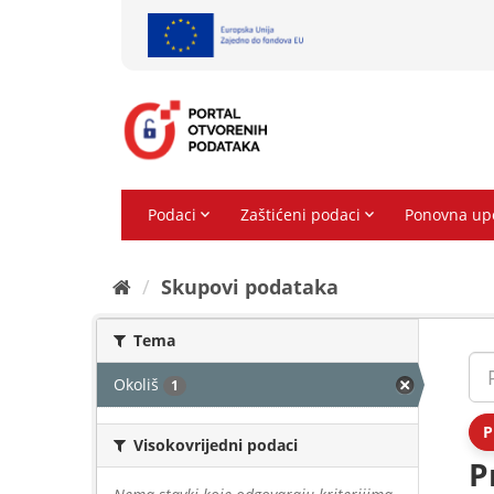
Preskoči
na
sadržaj
Skupovi podаtаkа
Tema
Okoliš
1
P
Visokovrijedni podaci
P