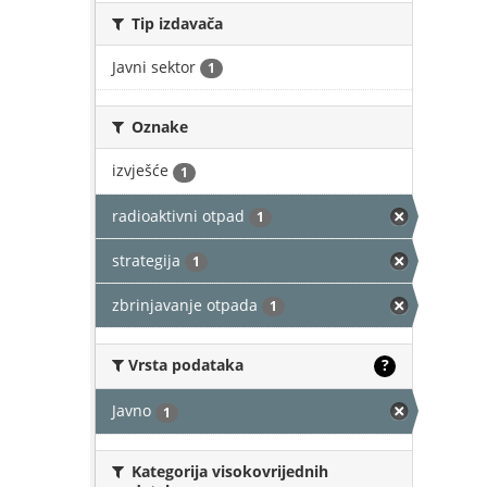
Tip izdavača
Javni sektor
1
Oznake
izvješće
1
radioaktivni otpad
1
strategija
1
zbrinjavanje otpada
1
Vrsta podataka
?
Javno
1
Kategorija visokovrijednih