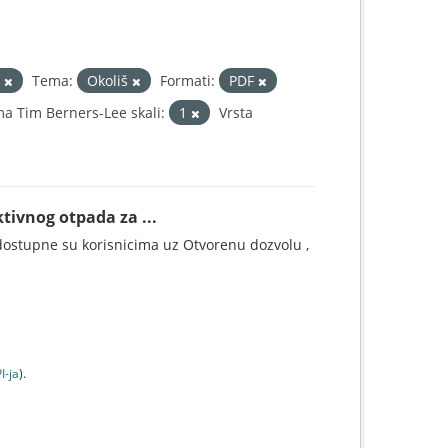
a
Tema:
Okoliš
Formati:
PDF
a Tim Berners-Lee skali:
1
Vrsta
tivnog otpada za ...
ostupne su korisnicima uz Otvorenu dozvolu ,
I-jа
).