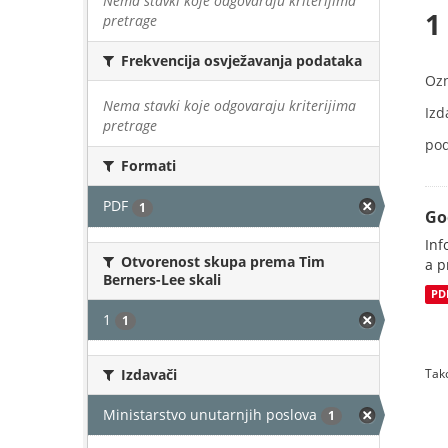
Nema stavki koje odgovaraju kriterijima
1
pretrage
Frekvencija osvježavanja podataka
Oz
Nema stavki koje odgovaraju kriterijima
Izd
pretrage
pod
Formati
PDF
1
Go
Inf
Otvorenost skupa prema Tim
a p
Berners-Lee skali
PD
1
1
Izdavači
Tako
Ministarstvo unutarnjih poslova
1