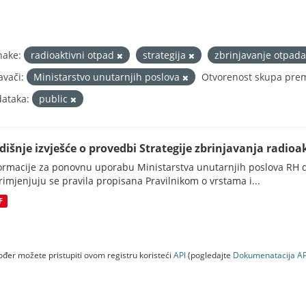
nake:
radioaktivni otpad
strategija
zbrinjavanje otpad
avači:
Ministarstvo unutarnjih poslova
Otvorenost skupa prem
ataka:
public
dišnje izvješće o provedbi Strategije zbrinjavanja radioak
ormacije za ponovnu uporabu Ministarstva unutarnjih poslova RH d
rimjenjuju se pravila propisana Pravilnikom o vrstama i...
F
đer možete pristupiti ovom registru koristeći
API
(pogledajte
Dokumenаtаcijа AP