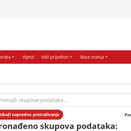
rikaži napredno pretraživanje
Po
ronađeno skupova podataka: