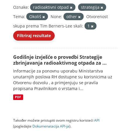
Oznake:
radioaktivni otpad
strategija
Tema:
Okoliš
None:
other
Otvorenost
skupa prema Tim Berners-Lee skali:
1
Filtriraj rezultate
Godišnje izvješće o provedbi Strategije
zbrinjavanja radioaktivnog otpada za ...
Informacije za ponovnu uporabu Ministarstva
unutarnjih poslova RH dostupne su korisnicima uz
Otvorenu dozvolu , a primjenjuju se pravila
propisana Pravilnikom o vrstama i...
PDF
Također možete pristupiti ovom registru koristeći
API
(pogledajte
Dokumenаtаcijа API-jа
).