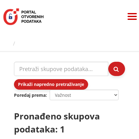
Preskoči
na
sadržaj
Skupovi podаtаkа
Prikaži napredno pretraživanje
Poredaj prema
Pronađeno skupova
podataka: 1