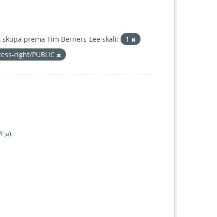
 skupa prema Tim Berners-Lee skali:
1
cess-right/PUBLIC
I-jа
).