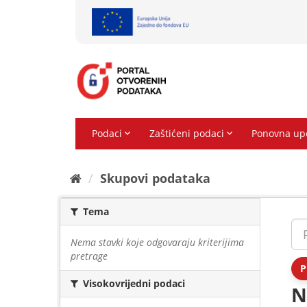
Preskoči
na
sadržaj
Skupovi podаtаkа
Tema
Nema stavki koje odgovaraju kriterijima
pretrage
P
Visokovrijedni podaci
N