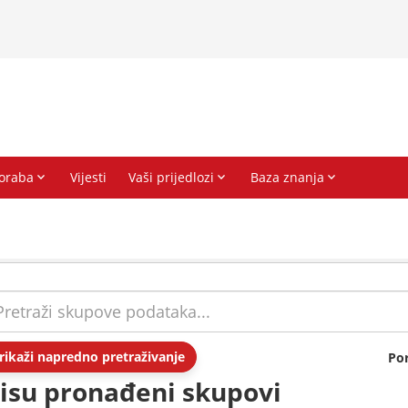
rikaži napredno pretraživanje
Po
isu pronađeni skupovi