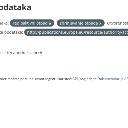
odataka
nake:
radioaktivni otpad
zbrinjavanje otpada
Otvorenost
ta podataka:
http://publications.europa.eu/resource/authority/ac
ase try another search.
đer možete pristupiti ovom registru koristeći
API
(pogledajte
Dokumenаtаcijа AP