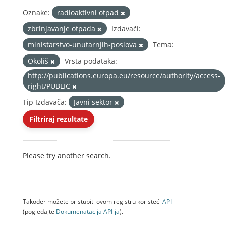
Oznake:
radioaktivni otpad
zbrinjavanje otpada
Izdavači:
ministarstvo-unutarnjih-poslova
Tema:
Okoliš
Vrsta podataka:
http://publications.europa.eu/resource/authority/access-
right/PUBLIC
Tip Izdavača:
Javni sektor
Filtriraj rezultate
Please try another search.
Također možete pristupiti ovom registru koristeći
API
(pogledajte
Dokumenаtаcijа API-jа
).