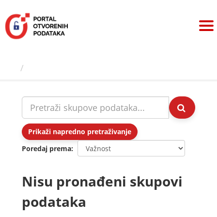
Preskoči
na
sadržaj
Skupovi podаtаkа
Prikaži napredno pretraživanje
Poredaj prema
Nisu pronađeni skupovi
podataka