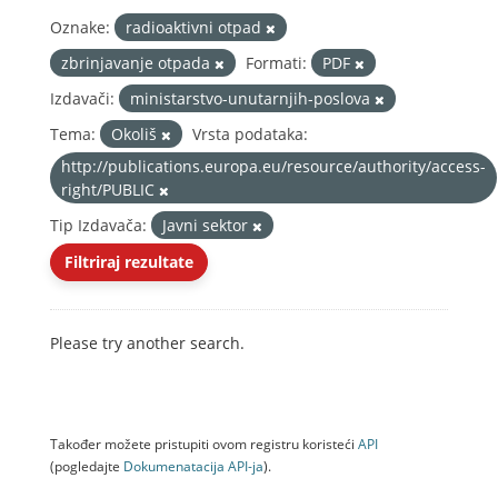
Oznake:
radioaktivni otpad
zbrinjavanje otpada
Formati:
PDF
Izdavači:
ministarstvo-unutarnjih-poslova
Tema:
Okoliš
Vrsta podataka:
http://publications.europa.eu/resource/authority/access-
right/PUBLIC
Tip Izdavača:
Javni sektor
Filtriraj rezultate
Please try another search.
Također možete pristupiti ovom registru koristeći
API
(pogledajte
Dokumenаtаcijа API-jа
).