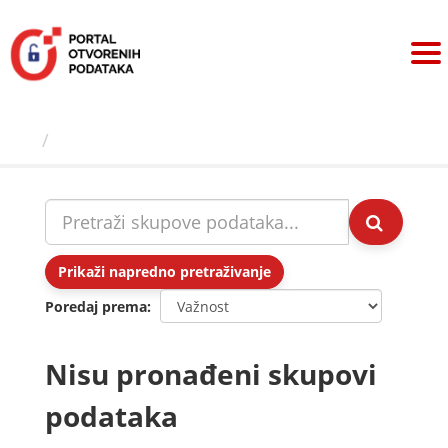
Preskoči
na
sadržaj
Skupovi podаtаkа
Prikaži napredno pretraživanje
Poredaj prema
Nisu pronađeni skupovi
podataka