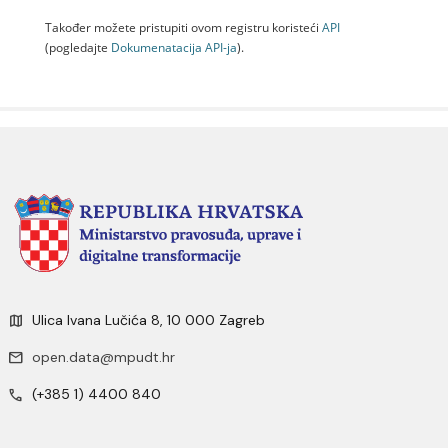
Također možete pristupiti ovom registru koristeći
API
(pogledajte
Dokumenаtаcijа API-jа
).