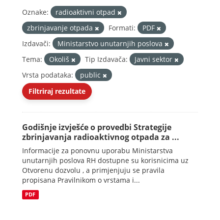
Oznake:
radioaktivni otpad
zbrinjavanje otpada
Formati:
PDF
Izdavači:
Ministarstvo unutarnjih poslova
Tema:
Okoliš
Tip Izdavača:
Javni sektor
Vrsta podataka:
public
Filtriraj rezultate
Godišnje izvješće o provedbi Strategije
zbrinjavanja radioaktivnog otpada za ...
Informacije za ponovnu uporabu Ministarstva
unutarnjih poslova RH dostupne su korisnicima uz
Otvorenu dozvolu , a primjenjuju se pravila
propisana Pravilnikom o vrstama i...
PDF