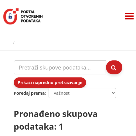
Preskoči
na
sadržaj
Skupovi podаtаkа
Prikaži napredno pretraživanje
Poredaj prema
Pronađeno skupova
podataka: 1