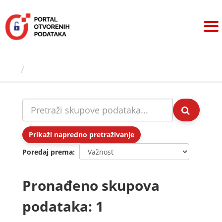
Preskoči
na
sadržaj
Skupovi podаtаkа
Prikaži napredno pretraživanje
Poredaj prema
Pronađeno skupova
podataka: 1