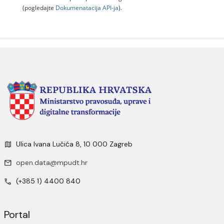
(pogledajte
Dokumenаtаcijа API-jа
).