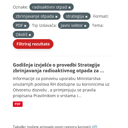
Oznake:
radioaktivni otpad
zbrinjavanje otpada
strategija
Formati:
PDF
Tip Izdavača:
Javni sektor
Tema:
Okoliš
Filtriraj rezultate
Godišnje izvješće o provedbi Strategije
zbrinjavanja radioaktivnog otpada za ...
Informacije za ponovnu uporabu Ministarstva
unutarnjih poslova RH dostupne su korisnicima uz
Otvorenu dozvolu , a primjenjuju se pravila
propisana Pravilnikom o vrstama i...
PDF
Također možete pristupiti ovom registru koristeći
API