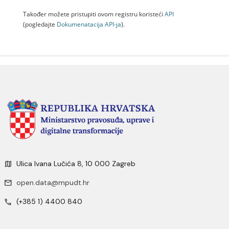
Također možete pristupiti ovom registru koristeći
API
(pogledajte
Dokumenаtаcijа API-jа
).