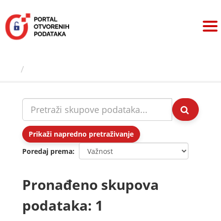
Preskoči
na
sadržaj
Skupovi podаtаkа
Prikaži napredno pretraživanje
Poredaj prema
Pronađeno skupova
podataka: 1