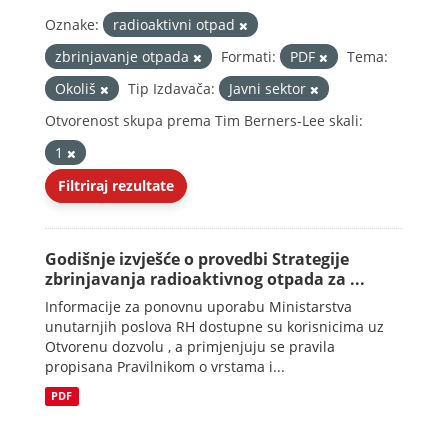
Oznake:
radioaktivni otpad
zbrinjavanje otpada
Formati:
PDF
Tema:
Okoliš
Tip Izdavača:
Javni sektor
Otvorenost skupa prema Tim Berners-Lee skali:
1
Filtriraj rezultate
Godišnje izvješće o provedbi Strategije
zbrinjavanja radioaktivnog otpada za ...
Informacije za ponovnu uporabu Ministarstva
unutarnjih poslova RH dostupne su korisnicima uz
Otvorenu dozvolu , a primjenjuju se pravila
propisana Pravilnikom o vrstama i...
PDF