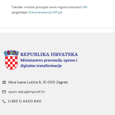
Također možete pristupiti ovom registru koristeći
API
(pogledajte
Dokumenаtаcijа API-jа
).