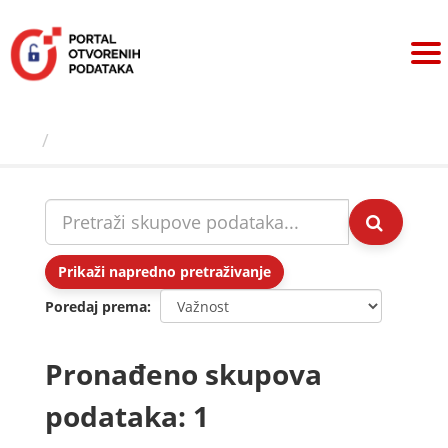
Preskoči
na
sadržaj
Skupovi podаtаkа
Prikaži napredno pretraživanje
Poredaj prema
Pronađeno skupova
podataka: 1