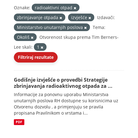
Oznake:
radioaktivni otpad
zbrinjavanje otpada
izvješće
Izdavači:
Ministarstvo unutarnjih poslova
Tema:
Okoliš
Otvorenost skupa prema Tim Berners-
Lee skali:
1
Filtriraj rezultate
Godišnje izvješće o provedbi Strategije
zbrinjavanja radioaktivnog otpada za ...
Informacije za ponovnu uporabu Ministarstva
unutarnjih poslova RH dostupne su korisnicima uz
Otvorenu dozvolu , a primjenjuju se pravila
propisana Pravilnikom o vrstama i...
PDF