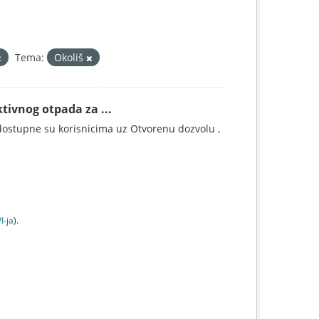
Tema:
Okoliš
tivnog otpada za ...
ostupne su korisnicima uz Otvorenu dozvolu ,
I-jа
).