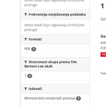
Nema stavki koje odgovaraju kriterijima
1
pretrage
Frekvencija osvježavanja podataka
Oz
Nema stavki koje odgovaraju kriterijima
pretrage
Go
Formati
Inf
a p
PDF
1
PD
Otvorenost skupa prema Tim
Berners-Lee skali
Tako
1
1
Izdavači
Ministarstvo unutarnjih poslova
1