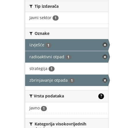
Tip izdavača
Javni sektor
1
Oznake
izvješće
1
radioaktivni otpad
1
strategija
1
zbrinjavanje otpada
1
Vrsta podataka
?
Javno
1
Kategorija visokovrijednih