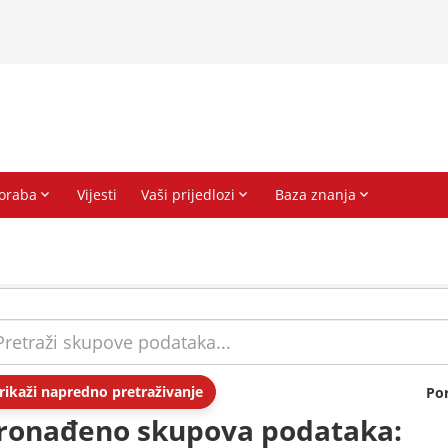
rikaži napredno pretraživanje
Po
ronađeno skupova podataka: