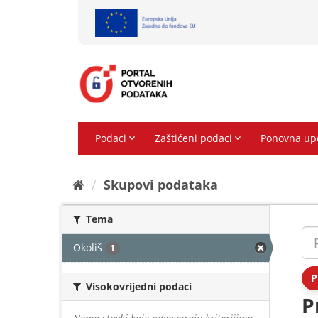
Preskoči
na
sadržaj
Skupovi podаtаkа
Tema
Okoliš
1
P
Visokovrijedni podaci
P