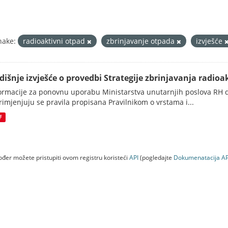
nake:
radioaktivni otpad
zbrinjavanje otpada
izvješće
dišnje izvješće o provedbi Strategije zbrinjavanja radioak
ormacije za ponovnu uporabu Ministarstva unutarnjih poslova RH d
rimjenjuju se pravila propisana Pravilnikom o vrstama i...
F
đer možete pristupiti ovom registru koristeći
API
(pogledajte
Dokumenаtаcijа AP