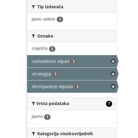
Tip izdavača
Javni sektor
1
Oznake
izvješće
1
radioaktivni otpad
1
strategija
1
zbrinjavanje otpada
1
Vrsta podataka
?
Javno
1
Kategorija visokovrijednih