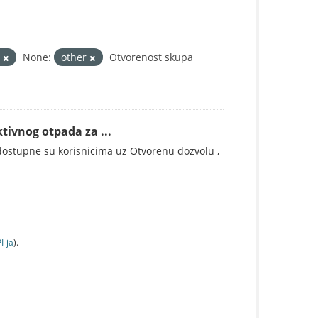
a
None:
other
Otvorenost skupa
tivnog otpada za ...
ostupne su korisnicima uz Otvorenu dozvolu ,
I-jа
).