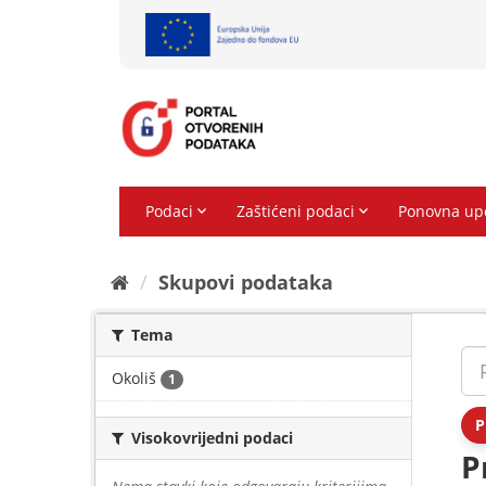
Preskoči
na
sadržaj
Skupovi podаtаkа
Tema
Okoliš
1
P
Visokovrijedni podaci
P