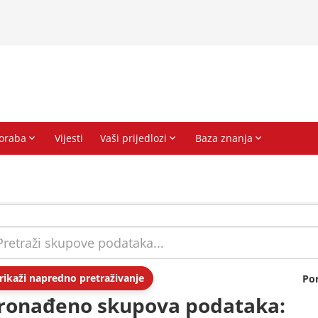
rikaži napredno pretraživanje
Po
ronađeno skupova podataka: