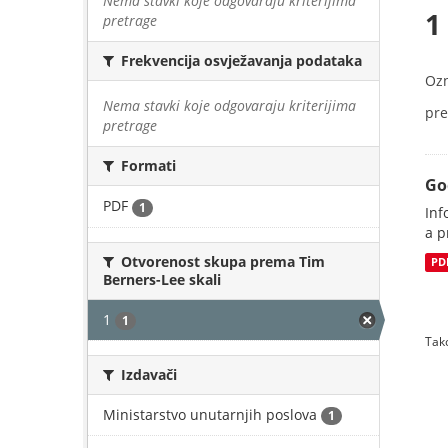
Nema stavki koje odgovaraju kriterijima
1
pretrage
Frekvencija osvježavanja podataka
Oz
Nema stavki koje odgovaraju kriterijima
pre
pretrage
Formati
Go
PDF
1
Inf
a p
Otvorenost skupa prema Tim
PD
Berners-Lee skali
1
1
Tako
Izdavači
Ministarstvo unutarnjih poslova
1