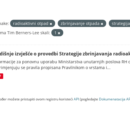
nake:
radioaktivni otpad
zbrinjavanje otpada
strategij
ma Tim Berners-Lee skali:
1
dišnje izvješće o provedbi Strategije zbrinjavanja radioak
ormacije za ponovnu uporabu Ministarstva unutarnjih poslova RH d
rimjenjuju se pravila propisana Pravilnikom o vrstama i...
F
đer možete pristupiti ovom registru koristeći
API
(pogledajte
Dokumenаtаcijа AP