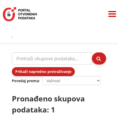
Preskoči
na
sadržaj
Skupovi podаtаkа
Prikaži napredno pretraživanje
Poredaj prema
Pronađeno skupova
podataka: 1