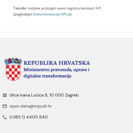
Također možete pristupiti ovom registru koristeći
API
(pogledajte
Dokumenаtаcijа API-jа
).