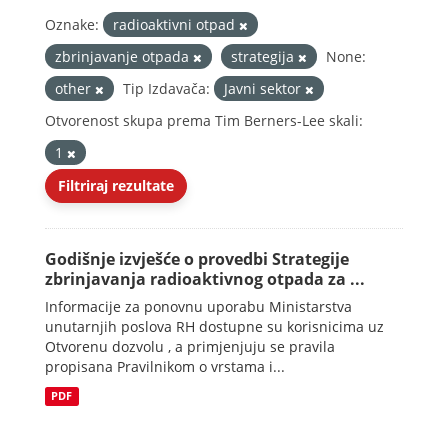
Oznake:
radioaktivni otpad
zbrinjavanje otpada
strategija
None:
other
Tip Izdavača:
Javni sektor
Otvorenost skupa prema Tim Berners-Lee skali:
1
Filtriraj rezultate
Godišnje izvješće o provedbi Strategije
zbrinjavanja radioaktivnog otpada za ...
Informacije za ponovnu uporabu Ministarstva
unutarnjih poslova RH dostupne su korisnicima uz
Otvorenu dozvolu , a primjenjuju se pravila
propisana Pravilnikom o vrstama i...
PDF