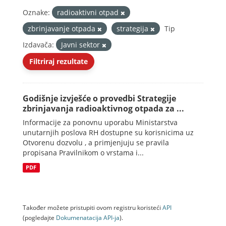
Oznake:
radioaktivni otpad
zbrinjavanje otpada
strategija
Tip
Izdavača:
Javni sektor
Filtriraj rezultate
Godišnje izvješće o provedbi Strategije
zbrinjavanja radioaktivnog otpada za ...
Informacije za ponovnu uporabu Ministarstva
unutarnjih poslova RH dostupne su korisnicima uz
Otvorenu dozvolu , a primjenjuju se pravila
propisana Pravilnikom o vrstama i...
PDF
Također možete pristupiti ovom registru koristeći
API
(pogledajte
Dokumenаtаcijа API-jа
).