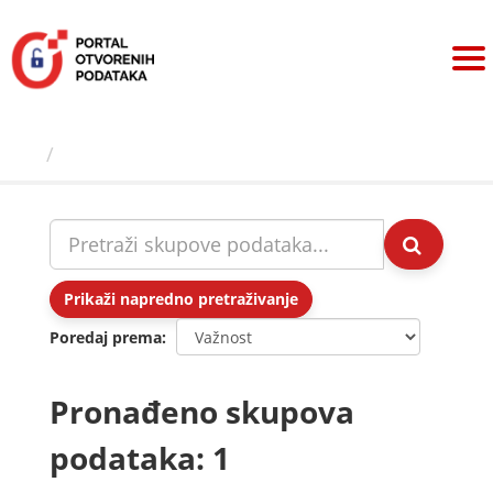
Preskoči
na
sadržaj
Skupovi podаtаkа
Prikaži napredno pretraživanje
Poredaj prema
Pronađeno skupova
podataka: 1