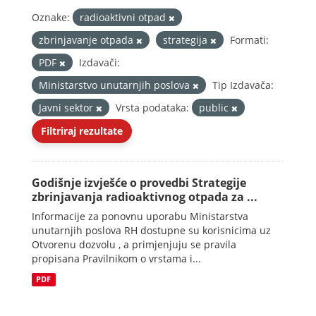
Oznake:
radioaktivni otpad
zbrinjavanje otpada
strategija
Formati:
PDF
Izdavači:
Ministarstvo unutarnjih poslova
Tip Izdavača:
Javni sektor
Vrsta podataka:
public
Filtriraj rezultate
Godišnje izvješće o provedbi Strategije
zbrinjavanja radioaktivnog otpada za ...
Informacije za ponovnu uporabu Ministarstva
unutarnjih poslova RH dostupne su korisnicima uz
Otvorenu dozvolu , a primjenjuju se pravila
propisana Pravilnikom o vrstama i...
PDF