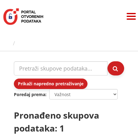
Preskoči
na
sadržaj
Skupovi podаtаkа
Prikaži napredno pretraživanje
Poredaj prema
Pronađeno skupova
podataka: 1