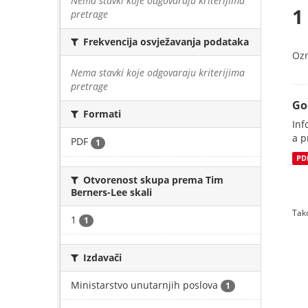
Nema stavki koje odgovaraju kriterijima
1
pretrage
Frekvencija osvježavanja podataka
Oz
Nema stavki koje odgovaraju kriterijima
pretrage
Go
Formati
Inf
a p
PDF
1
PD
Otvorenost skupa prema Tim
Berners-Lee skali
Tako
1
1
Izdavači
Ministarstvo unutarnjih poslova
1