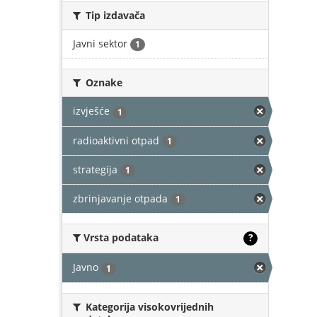
Tip izdavača
Javni sektor
1
Oznake
izvješće
1
radioaktivni otpad
1
strategija
1
zbrinjavanje otpada
1
Vrsta podataka
?
Javno
1
Kategorija visokovrijednih