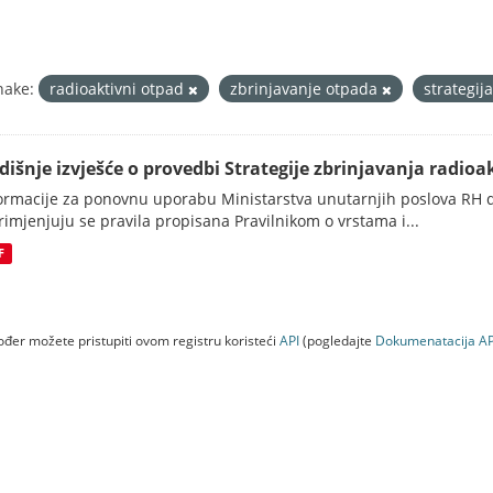
nake:
radioaktivni otpad
zbrinjavanje otpada
strategij
dišnje izvješće o provedbi Strategije zbrinjavanja radioak
ormacije za ponovnu uporabu Ministarstva unutarnjih poslova RH d
rimjenjuju se pravila propisana Pravilnikom o vrstama i...
F
đer možete pristupiti ovom registru koristeći
API
(pogledajte
Dokumenаtаcijа AP