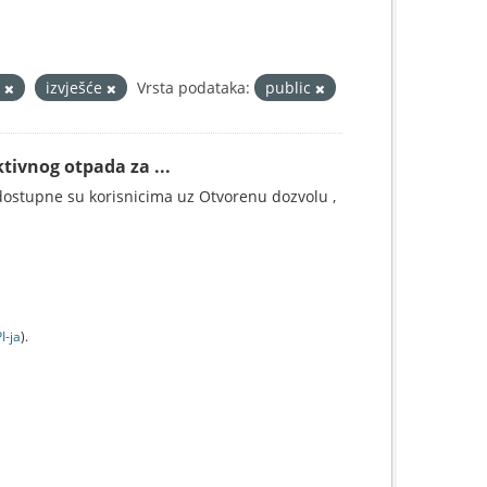
a
izvješće
Vrsta podataka:
public
tivnog otpada za ...
ostupne su korisnicima uz Otvorenu dozvolu ,
I-jа
).