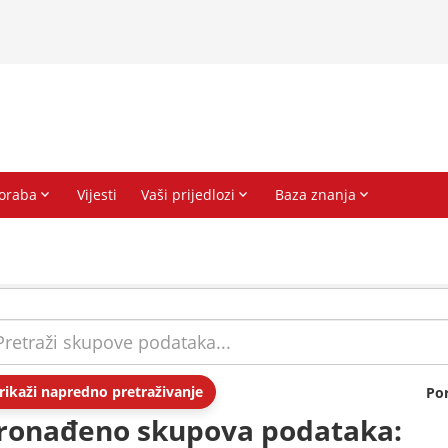
rikaži napredno pretraživanje
Po
ronađeno skupova podataka: