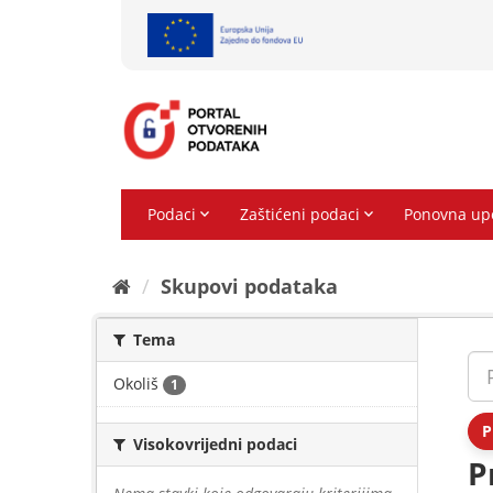
Preskoči
na
sadržaj
Skupovi podаtаkа
Tema
Okoliš
1
P
Visokovrijedni podaci
P