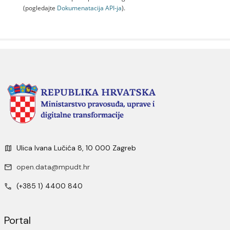
(pogledajte
Dokumenаtаcijа API-jа
).