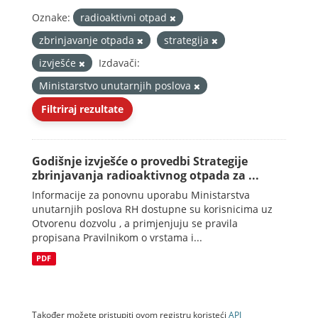
Oznake:
radioaktivni otpad
zbrinjavanje otpada
strategija
izvješće
Izdavači:
Ministarstvo unutarnjih poslova
Filtriraj rezultate
Godišnje izvješće o provedbi Strategije
zbrinjavanja radioaktivnog otpada za ...
Informacije za ponovnu uporabu Ministarstva
unutarnjih poslova RH dostupne su korisnicima uz
Otvorenu dozvolu , a primjenjuju se pravila
propisana Pravilnikom o vrstama i...
PDF
Također možete pristupiti ovom registru koristeći
API