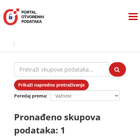
Preskoči
na
sadržaj
Skupovi podаtаkа
Prikaži napredno pretraživanje
Poredaj prema
Pronađeno skupova
podataka: 1