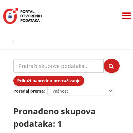
Preskoči
na
sadržaj
Skupovi podаtаkа
Prikaži napredno pretraživanje
Poredaj prema
Pronađeno skupova
podataka: 1