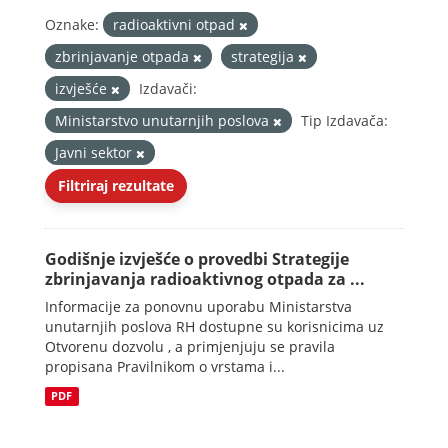
Oznake:
radioaktivni otpad
zbrinjavanje otpada
strategija
izvješće
Izdavači:
Ministarstvo unutarnjih poslova
Tip Izdavača:
Javni sektor
Filtriraj rezultate
Godišnje izvješće o provedbi Strategije
zbrinjavanja radioaktivnog otpada za ...
Informacije za ponovnu uporabu Ministarstva
unutarnjih poslova RH dostupne su korisnicima uz
Otvorenu dozvolu , a primjenjuju se pravila
propisana Pravilnikom o vrstama i...
PDF