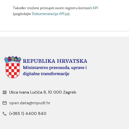
Također možete pristupiti ovom registru koristeći
API
(pogledajte
Dokumenаtаcijа API-jа
).