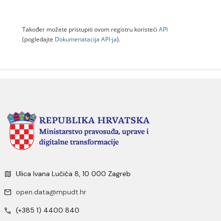
Također možete pristupiti ovom registru koristeći
API
(pogledajte
Dokumenаtаcijа API-jа
).