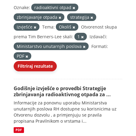
Oznake:
radioaktivni otpad
zbrinjavanje otpada
strategija
izvješće
Tema:
Okoliš
Otvorenost skupa
prema Tim Berners-Lee skali:
1
Izdavači:
Ministarstvo unutarnjih poslova
Formati:
PDF
Filtriraj rezultate
Godišnje izvješće o provedbi Strategije
zbrinjavanja radioaktivnog otpada za ...
Informacije za ponovnu uporabu Ministarstva
unutarnjih poslova RH dostupne su korisnicima uz
Otvorenu dozvolu , a primjenjuju se pravila
propisana Pravilnikom o vrstama i...
PDF