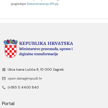
(pogledajte
Dokumenаtаcijа API-jа
).