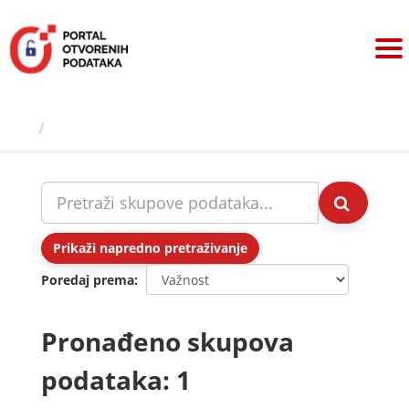
Preskoči
na
sadržaj
Skupovi podаtаkа
Prikaži napredno pretraživanje
Poredaj prema
Pronađeno skupova
podataka: 1