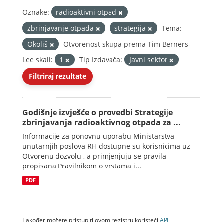
Oznake:
radioaktivni otpad
zbrinjavanje otpada
strategija
Tema:
Okoliš
Otvorenost skupa prema Tim Berners-
Lee skali:
1
Tip Izdavača:
Javni sektor
Filtriraj rezultate
Godišnje izvješće o provedbi Strategije
zbrinjavanja radioaktivnog otpada za ...
Informacije za ponovnu uporabu Ministarstva
unutarnjih poslova RH dostupne su korisnicima uz
Otvorenu dozvolu , a primjenjuju se pravila
propisana Pravilnikom o vrstama i...
PDF
Također možete pristupiti ovom registru koristeći
API