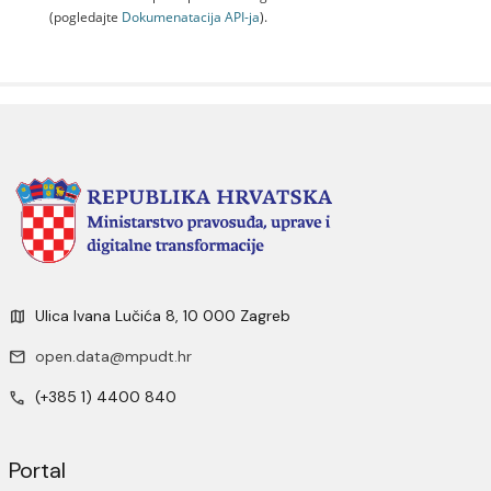
(pogledajte
Dokumenаtаcijа API-jа
).