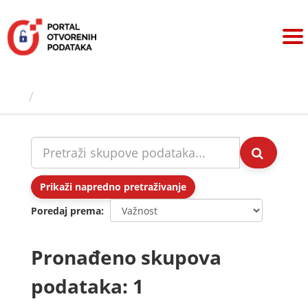
Preskoči
na
sadržaj
Skupovi podаtаkа
Prikaži napredno pretraživanje
Poredaj prema
Pronađeno skupova
podataka: 1