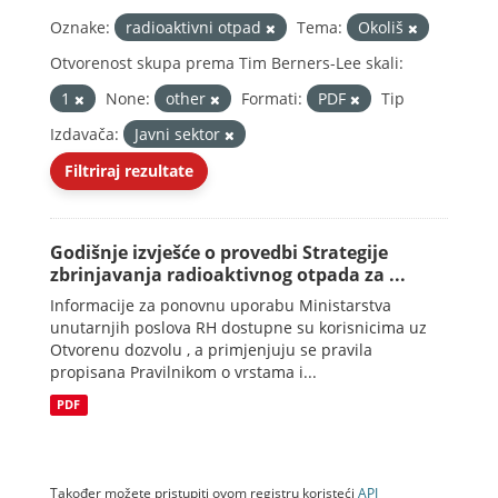
Oznake:
radioaktivni otpad
Tema:
Okoliš
Otvorenost skupa prema Tim Berners-Lee skali:
1
None:
other
Formati:
PDF
Tip
Izdavača:
Javni sektor
Filtriraj rezultate
Godišnje izvješće o provedbi Strategije
zbrinjavanja radioaktivnog otpada za ...
Informacije za ponovnu uporabu Ministarstva
unutarnjih poslova RH dostupne su korisnicima uz
Otvorenu dozvolu , a primjenjuju se pravila
propisana Pravilnikom o vrstama i...
PDF
Također možete pristupiti ovom registru koristeći
API