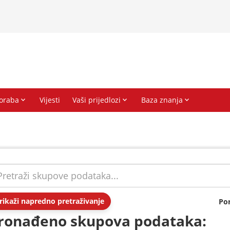
rikaži napredno pretraživanje
Po
ronađeno skupova podataka: