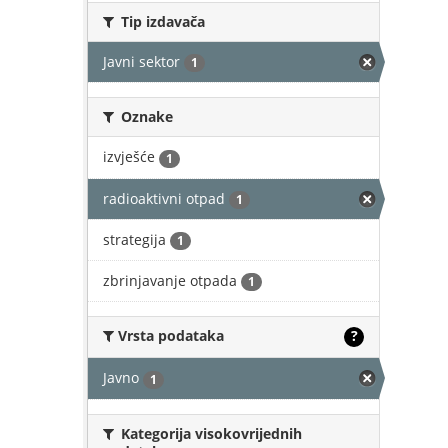
Tip izdavača
Javni sektor
1
Oznake
izvješće
1
radioaktivni otpad
1
strategija
1
zbrinjavanje otpada
1
Vrsta podataka
?
Javno
1
Kategorija visokovrijednih