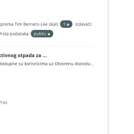
prema Tim Berners-Lee skali:
1
Izdavači:
Vrsta podataka:
public
tivnog otpada za ...
ostupne su korisnicima uz Otvorenu dozvolu ,
I-jа
).