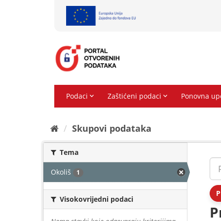
Preskoči
na
sadržaj
Skupovi podаtаkа
Tema
Okoliš
1
P
Visokovrijedni podaci
P