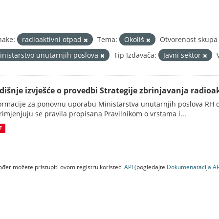
nake:
radioaktivni otpad
Tema:
Okoliš
Otvorenost skupa 
inistarstvo unutarnjih poslova
Tip Izdavača:
Javni sektor
dišnje izvješće o provedbi Strategije zbrinjavanja radioak
ormacije za ponovnu uporabu Ministarstva unutarnjih poslova RH d
rimjenjuju se pravila propisana Pravilnikom o vrstama i...
F
đer možete pristupiti ovom registru koristeći
API
(pogledajte
Dokumenаtаcijа AP