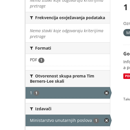
Nema stavki koje odgovaraju kriterijima
1
pretrage
Frekvencija osvježavanja podataka
Oz
Nema stavki koje odgovaraju kriterijima
M
pretrage
Formati
Go
PDF
1
Inf
a p
Otvorenost skupa prema Tim
PD
Berners-Lee skali
1
1
Tako
Izdavači
Ministarstvo unutarnjih poslova
1