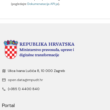
(pogledajte
Dokumenаtаcijа API-jа
).