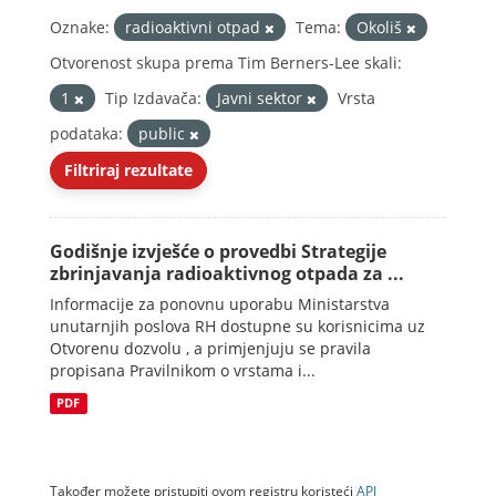
Oznake:
radioaktivni otpad
Tema:
Okoliš
Otvorenost skupa prema Tim Berners-Lee skali:
1
Tip Izdavača:
Javni sektor
Vrsta
podataka:
public
Filtriraj rezultate
Godišnje izvješće o provedbi Strategije
zbrinjavanja radioaktivnog otpada za ...
Informacije za ponovnu uporabu Ministarstva
unutarnjih poslova RH dostupne su korisnicima uz
Otvorenu dozvolu , a primjenjuju se pravila
propisana Pravilnikom o vrstama i...
PDF
Također možete pristupiti ovom registru koristeći
API