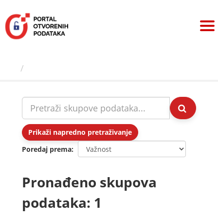
Preskoči
na
sadržaj
Skupovi podаtаkа
Prikaži napredno pretraživanje
Poredaj prema
Pronađeno skupova
podataka: 1