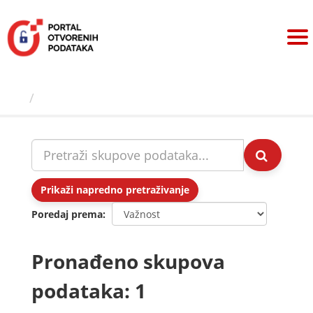
Preskoči
na
sadržaj
Skupovi podаtаkа
Prikaži napredno pretraživanje
Poredaj prema
Pronađeno skupova
podataka: 1