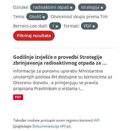
Oznake:
radioaktivni otpad
strategija
Tema:
Okoliš
Otvorenost skupa prema Tim
Berners-Lee skali:
1
Formati:
PDF
Filtriraj rezultate
Godišnje izvješće o provedbi Strategije
zbrinjavanja radioaktivnog otpada za ...
Informacije za ponovnu uporabu Ministarstva
unutarnjih poslova RH dostupne su korisnicima uz
Otvorenu dozvolu , a primjenjuju se pravila
propisana Pravilnikom o vrstama i...
PDF
Također možete pristupiti ovom registru koristeći
API
(pogledajte
Dokumenаtаcijа API-jа
).