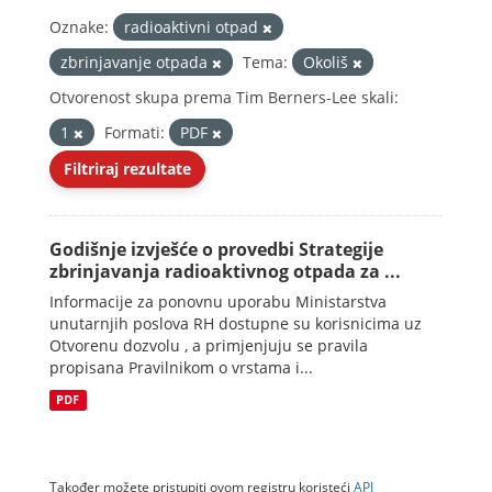
Oznake:
radioaktivni otpad
zbrinjavanje otpada
Tema:
Okoliš
Otvorenost skupa prema Tim Berners-Lee skali:
1
Formati:
PDF
Filtriraj rezultate
Godišnje izvješće o provedbi Strategije
zbrinjavanja radioaktivnog otpada za ...
Informacije za ponovnu uporabu Ministarstva
unutarnjih poslova RH dostupne su korisnicima uz
Otvorenu dozvolu , a primjenjuju se pravila
propisana Pravilnikom o vrstama i...
PDF
Također možete pristupiti ovom registru koristeći
API