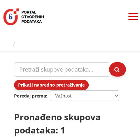
Preskoči
na
sadržaj
Skupovi podаtаkа
Prikaži napredno pretraživanje
Poredaj prema
Pronađeno skupova
podataka: 1