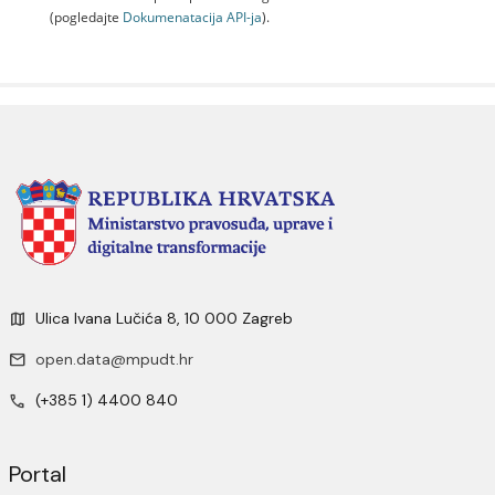
(pogledajte
Dokumenаtаcijа API-jа
).