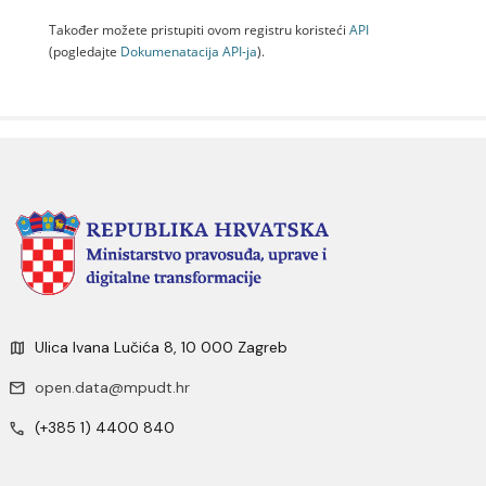
Također možete pristupiti ovom registru koristeći
API
(pogledajte
Dokumenаtаcijа API-jа
).