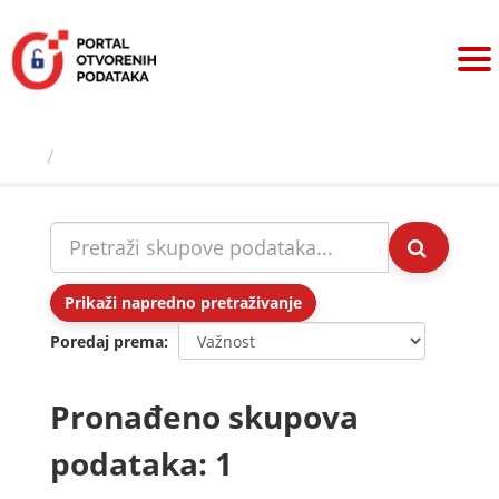
Preskoči
na
sadržaj
Skupovi podаtаkа
Prikaži napredno pretraživanje
Poredaj prema
Pronađeno skupova
podataka: 1