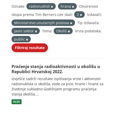
Oznake:
radionuklidi
hrana
Otvorenost
skupa prema Tim Berners-Lee skali:
2
Izdavači:
Ministarstvo unutarnjih poslova
Tip Izdavača:
Javni sektor
Tema:
Okoliš
Vrsta podataka:
public
Filtriraj rezultate
Praćenje stanja radioaktivnosti u okolišu u
Republici Hrvatskoj 2022.
Izvješće sadrži rezultate ispitivanja vrste i aktivnosti
radionuklida iz okoliša, vode za piće, hrane i hrane za
životinje sukladno Godišnjem programu praćenja
stanja okoliša....
XLSX