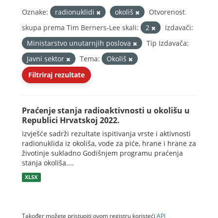
Oznake:
radionuklidi
okoliš
Otvorenost
skupa prema Tim Berners-Lee skali:
2
Izdavači:
Ministarstvo unutarnjih poslova
Tip Izdavača:
Javni sektor
Tema:
Okoliš
Filtriraj rezultate
Praćenje stanja radioaktivnosti u okolišu u
Republici Hrvatskoj 2022.
Izvješće sadrži rezultate ispitivanja vrste i aktivnosti
radionuklida iz okoliša, vode za piće, hrane i hrane za
životinje sukladno Godišnjem programu praćenja
stanja okoliša....
XLSX
Također možete pristupiti ovom registru koristeći
API