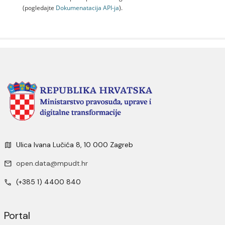
(pogledajte
Dokumenаtаcijа API-jа
).