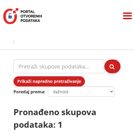
Preskoči
na
sadržaj
Skupovi podаtаkа
Prikaži napredno pretraživanje
Poredaj prema
Pronađeno skupova
podataka: 1