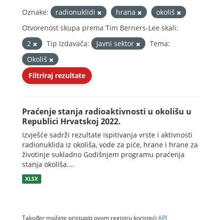
Oznake:
radionuklidi
hrana
okoliš
Otvorenost skupa prema Tim Berners-Lee skali:
2
Tip Izdavača:
Javni sektor
Tema:
Okoliš
Filtriraj rezultate
Praćenje stanja radioaktivnosti u okolišu u
Republici Hrvatskoj 2022.
Izvješće sadrži rezultate ispitivanja vrste i aktivnosti
radionuklida iz okoliša, vode za piće, hrane i hrane za
životinje sukladno Godišnjem programu praćenja
stanja okoliša....
XLSX
Također možete pristupiti ovom registru koristeći
API