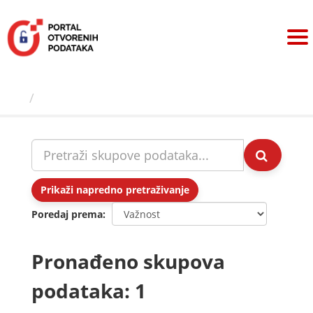
Preskoči
na
sadržaj
Skupovi podаtаkа
Prikaži napredno pretraživanje
Poredaj prema
Pronađeno skupova
podataka: 1