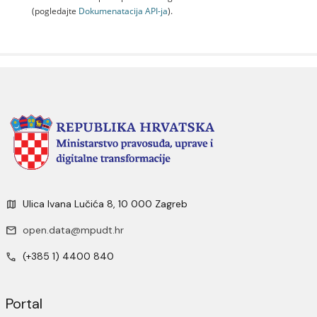
(pogledajte
Dokumenаtаcijа API-jа
).