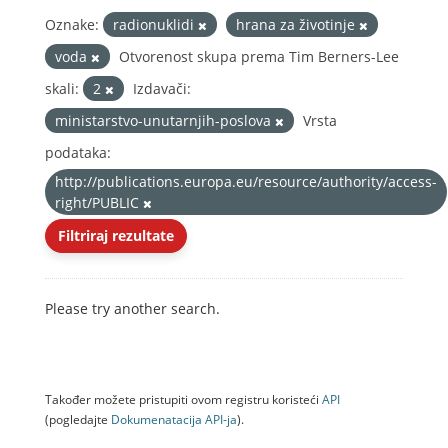
Oznake:
radionuklidi
hrana za životinje
voda
Otvorenost skupa prema Tim Berners-Lee
skali:
2
Izdavači:
ministarstvo-unutarnjih-poslova
Vrsta
podataka:
http://publications.europa.eu/resource/authority/access-
right/PUBLIC
Filtriraj rezultate
Please try another search.
Također možete pristupiti ovom registru koristeći
API
(pogledajte
Dokumenаtаcijа API-jа
).