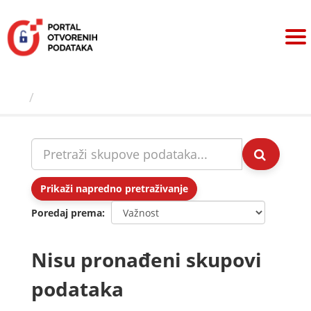
Preskoči
na
sadržaj
Skupovi podаtаkа
Prikaži napredno pretraživanje
Poredaj prema
Nisu pronađeni skupovi
podataka