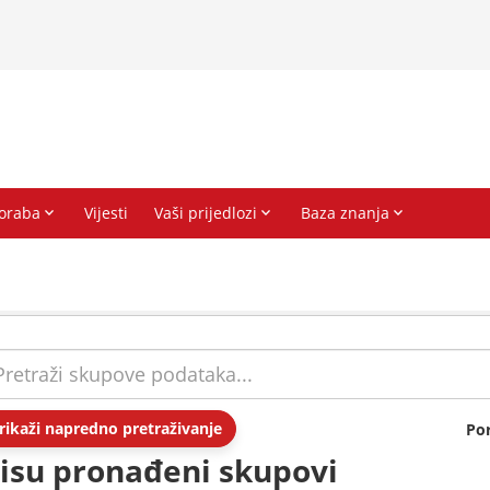
rikaži napredno pretraživanje
Po
isu pronađeni skupovi