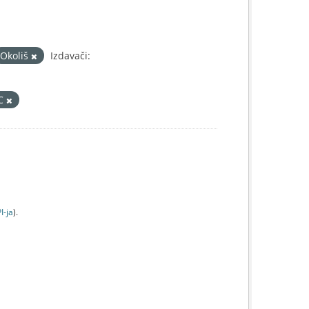
Okoliš
Izdavači:
IC
I-jа
).