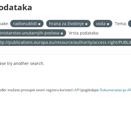
odataka
nake:
radionuklidi
hrana za životinje
voda
Tema:
inistarstvo-unutarnjih-poslova
Vrsta podataka:
ttp://publications.europa.eu/resource/authority/access-right/PUBL
ase try another search.
đer možete pristupiti ovom registru koristeći
API
(pogledajte
Dokumenаtаcijа AP