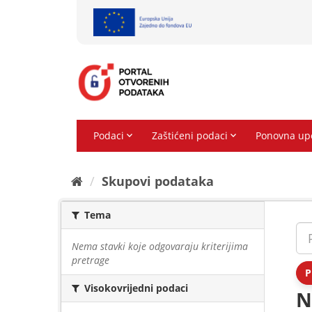
Preskoči
na
sadržaj
Skupovi podаtаkа
Tema
Nema stavki koje odgovaraju kriterijima
pretrage
P
Visokovrijedni podaci
N