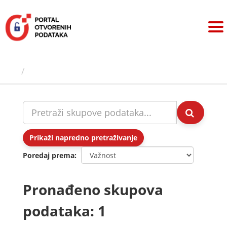
Preskoči
na
sadržaj
Skupovi podаtаkа
Prikaži napredno pretraživanje
Poredaj prema
Pronađeno skupova
podataka: 1