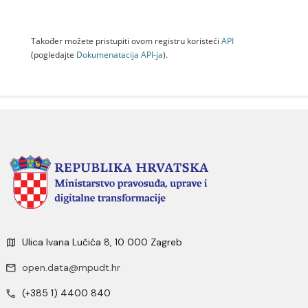
Također možete pristupiti ovom registru koristeći
API
(pogledajte
Dokumenаtаcijа API-jа
).