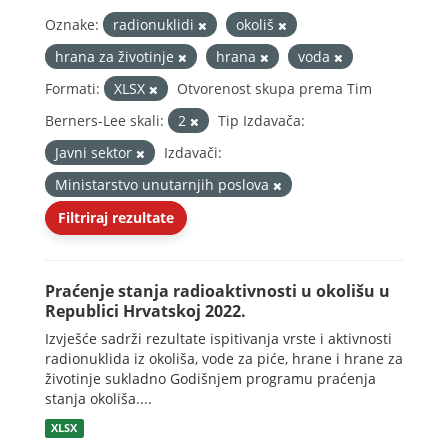
Oznake:
radionuklidi
okoliš
hrana za životinje
hrana
voda
Formati:
XLSX
Otvorenost skupa prema Tim
Berners-Lee skali:
2
Tip Izdavača:
Javni sektor
Izdavači:
Ministarstvo unutarnjih poslova
Filtriraj rezultate
Praćenje stanja radioaktivnosti u okolišu u
Republici Hrvatskoj 2022.
Izvješće sadrži rezultate ispitivanja vrste i aktivnosti
radionuklida iz okoliša, vode za piće, hrane i hrane za
životinje sukladno Godišnjem programu praćenja
stanja okoliša....
XLSX