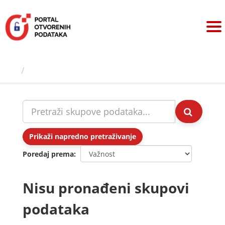
Preskoči
na
sadržaj
Skupovi podаtаkа
Prikaži napredno pretraživanje
Poredaj prema
Nisu pronađeni skupovi
podataka