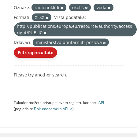
Oznake:
radionuklidi
okoliš
voda
Formati:
XLSX
Vrsta podataka:
http://publications.europa.eu/resource/authority/access-
right/PUBLIC
Izdavači:
ministarstvo-unutarnjih-poslova
Filtriraj rezultate
Please try another search.
Također možete pristupiti ovom registru koristeći
API
(pogledajte
Dokumenаtаcijа API-jа
).