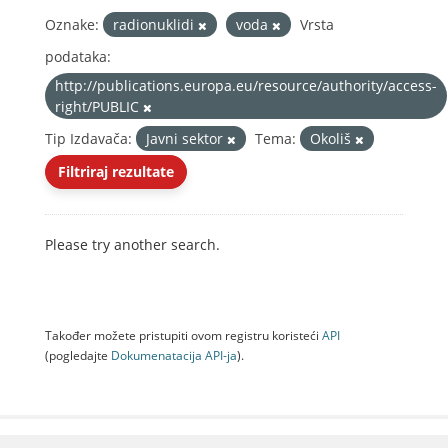
Oznake:
radionuklidi
voda
Vrsta
podataka:
http://publications.europa.eu/resource/authority/access-
right/PUBLIC
Tip Izdavača:
Javni sektor
Tema:
Okoliš
Filtriraj rezultate
Please try another search.
Također možete pristupiti ovom registru koristeći
API
(pogledajte
Dokumenаtаcijа API-jа
).