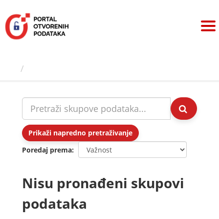
Preskoči
na
sadržaj
Skupovi podаtаkа
Prikaži napredno pretraživanje
Poredaj prema
Nisu pronađeni skupovi
podataka