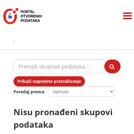
Preskoči
na
sadržaj
Skupovi podаtаkа
Prikaži napredno pretraživanje
Poredaj prema
Nisu pronađeni skupovi
podataka