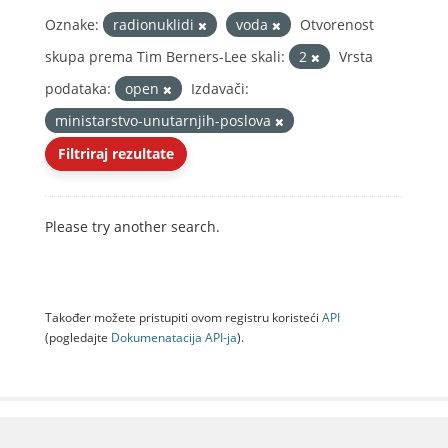
Oznake:
radionuklidi
voda
Otvorenost
skupa prema Tim Berners-Lee skali:
2
Vrsta
podataka:
open
Izdavači:
ministarstvo-unutarnjih-poslova
Filtriraj rezultate
Please try another search.
Također možete pristupiti ovom registru koristeći
API
(pogledajte
Dokumenаtаcijа API-jа
).