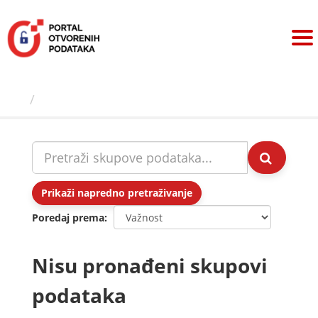
Preskoči
na
sadržaj
Skupovi podаtаkа
Prikaži napredno pretraživanje
Poredaj prema
Nisu pronađeni skupovi
podataka