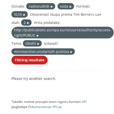
Oznake:
radionuklidi
voda
Formati:
XLSX
Otvorenost skupa prema Tim Berners-Lee
skali:
2
Vrsta podataka:
http://publications.europa.eu/resource/authority/access-
right/PUBLIC
Tema:
Okoliš
Izdavači:
ministarstvo-unutarnjih-poslova
Filtriraj rezultate
Please try another search.
Također možete pristupiti ovom registru koristeći
API
(pogledajte
Dokumenаtаcijа API-jа
).