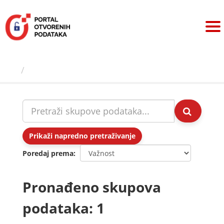
Preskoči
na
sadržaj
Skupovi podаtаkа
Prikaži napredno pretraživanje
Poredaj prema
Pronađeno skupova
podataka: 1