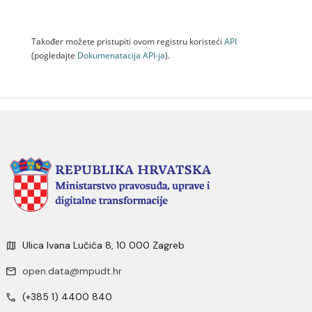
Također možete pristupiti ovom registru koristeći
API
(pogledajte
Dokumenаtаcijа API-jа
).