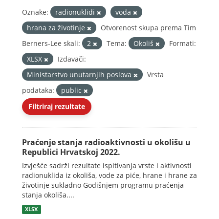
Oznake:
radionuklidi
voda
hrana za životinje
Otvorenost skupa prema Tim
Berners-Lee skali:
2
Tema:
Okoliš
Formati:
XLSX
Izdavači:
Ministarstvo unutarnjih poslova
Vrsta
podataka:
public
Filtriraj rezultate
Praćenje stanja radioaktivnosti u okolišu u
Republici Hrvatskoj 2022.
Izvješće sadrži rezultate ispitivanja vrste i aktivnosti
radionuklida iz okoliša, vode za piće, hrane i hrane za
životinje sukladno Godišnjem programu praćenja
stanja okoliša....
XLSX