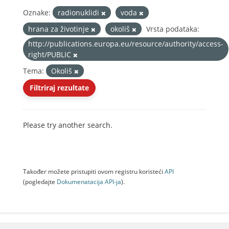
Oznake:
radionuklidi
voda
hrana za životinje
okoliš
Vrsta podataka:
http://publications.europa.eu/resource/authority/access-
right/PUBLIC
Tema:
Okoliš
Filtriraj rezultate
Please try another search.
Također možete pristupiti ovom registru koristeći
API
(pogledajte
Dokumenаtаcijа API-jа
).