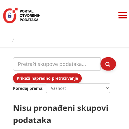
Preskoči
na
sadržaj
Skupovi podаtаkа
Prikaži napredno pretraživanje
Poredaj prema
Nisu pronađeni skupovi
podataka