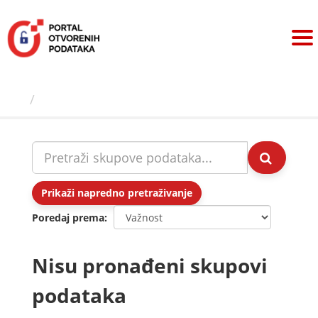
Preskoči
na
sadržaj
Skupovi podаtаkа
Prikaži napredno pretraživanje
Poredaj prema
Nisu pronađeni skupovi
podataka