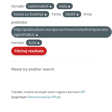
Oznake:
radionuklidi
voda
hrana za životinje
Tema:
Okoliš
Vrsta
podataka:
http://publications.europa.eu/resource/authority/access-
right/PUBLIC
Formati:
XLSX
Filtriraj rezultate
Please try another search.
Također možete pristupiti ovom registru koristeći
API
(pogledajte
Dokumenаtаcijа API-jа
).