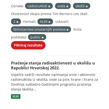
Oznake:
radionuklidi
voda
okoliš
Otvorenost skupa prema Tim Berners-Lee skali:
2
Formati:
XLSX
Izdavači:
Ministarstvo unutarnjih poslova
Vrsta
podataka:
public
Filtriraj rezultate
Praćenje stanja radioaktivnosti u okolišu u
Republici Hrvatskoj 2022.
Izvješće sadrži rezultate ispitivanja vrste i aktivnosti
radionuklida iz okoliša, vode za piće, hrane i hrane za
životinje sukladno Godišnjem programu praćenja
stanja okoliša....
XLSX