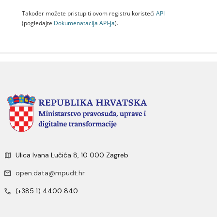
Također možete pristupiti ovom registru koristeći
API
(pogledajte
Dokumenаtаcijа API-jа
).