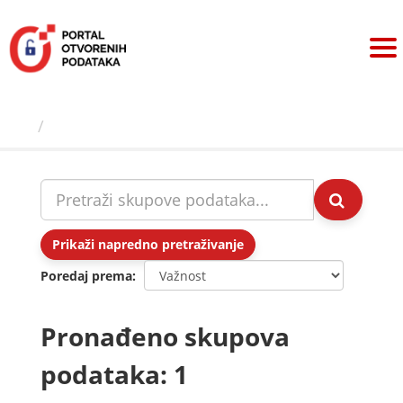
Preskoči
na
sadržaj
Skupovi podаtаkа
Prikaži napredno pretraživanje
Poredaj prema
Pronađeno skupova
podataka: 1