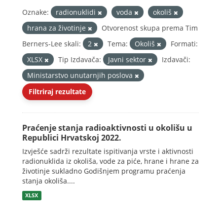
Oznake:
radionuklidi
voda
okoliš
hrana za životinje
Otvorenost skupa prema Tim
Berners-Lee skali:
2
Tema:
Okoliš
Formati:
XLSX
Tip Izdavača:
Javni sektor
Izdavači:
Ministarstvo unutarnjih poslova
Filtriraj rezultate
Praćenje stanja radioaktivnosti u okolišu u
Republici Hrvatskoj 2022.
Izvješće sadrži rezultate ispitivanja vrste i aktivnosti
radionuklida iz okoliša, vode za piće, hrane i hrane za
životinje sukladno Godišnjem programu praćenja
stanja okoliša....
XLSX