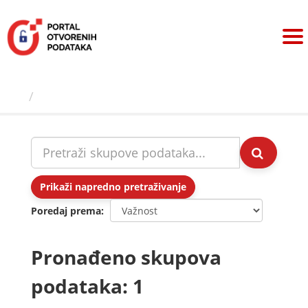
Preskoči
na
sadržaj
Skupovi podаtаkа
Prikaži napredno pretraživanje
Poredaj prema
Pronađeno skupova
podataka: 1