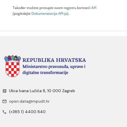
Također možete pristupiti ovom registru koristeći
API
(pogledajte
Dokumenаtаcijа API-jа
).