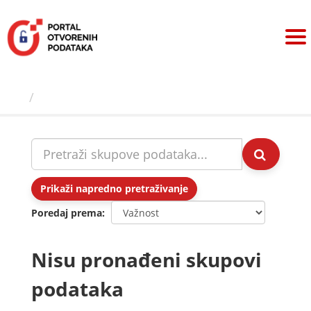
Preskoči
na
sadržaj
Skupovi podаtаkа
Prikaži napredno pretraživanje
Poredaj prema
Nisu pronađeni skupovi
podataka