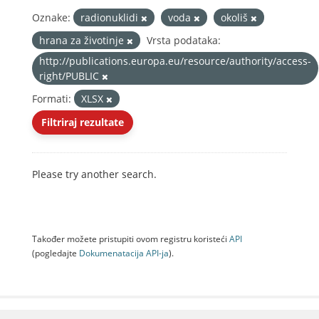
Oznake:
radionuklidi
voda
okoliš
hrana za životinje
Vrsta podataka:
http://publications.europa.eu/resource/authority/access-
right/PUBLIC
Formati:
XLSX
Filtriraj rezultate
Please try another search.
Također možete pristupiti ovom registru koristeći
API
(pogledajte
Dokumenаtаcijа API-jа
).