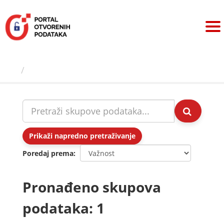
Preskoči
na
sadržaj
Skupovi podаtаkа
Prikaži napredno pretraživanje
Poredaj prema
Pronađeno skupova
podataka: 1