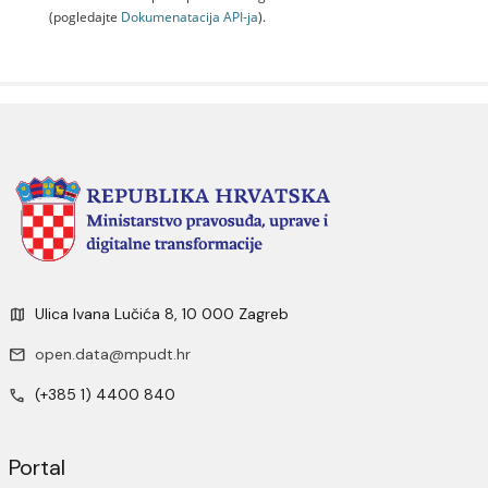
(pogledajte
Dokumenаtаcijа API-jа
).