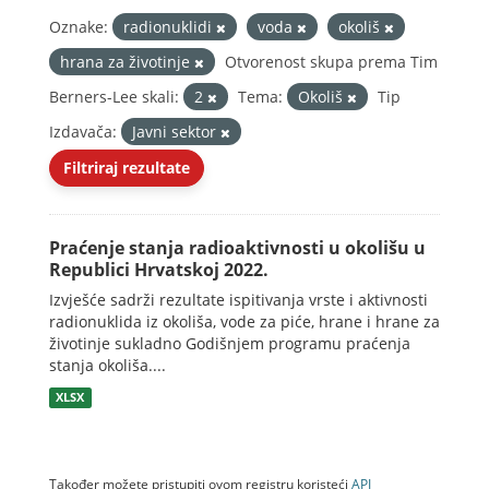
Oznake:
radionuklidi
voda
okoliš
hrana za životinje
Otvorenost skupa prema Tim
Berners-Lee skali:
2
Tema:
Okoliš
Tip
Izdavača:
Javni sektor
Filtriraj rezultate
Praćenje stanja radioaktivnosti u okolišu u
Republici Hrvatskoj 2022.
Izvješće sadrži rezultate ispitivanja vrste i aktivnosti
radionuklida iz okoliša, vode za piće, hrane i hrane za
životinje sukladno Godišnjem programu praćenja
stanja okoliša....
XLSX
Također možete pristupiti ovom registru koristeći
API