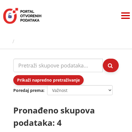
Preskoči
na
sadržaj
Skupovi podаtаkа
Prikaži napredno pretraživanje
Poredaj prema
Pronađeno skupova
podataka: 4