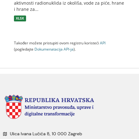
aktivnosti radionuklida iz okoliša, vode za piće, hrane
i hrane za...
XLSX
Također možete pristupiti ovom registru koristeći
API
(pogledajte
Dokumenаtаcijа API-jа
).