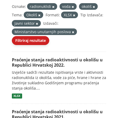
Oznake:
radionuklidi
voda
okoliš
Tema:
Okoliš
Formati:
XLSX
Tip Izdavača:
Javni sektor
Izdavači:
Ministarstvo unutarnjih poslova
Filtriraj rezultate
Praćenje stanja radioaktivnosti u okolišu u
Republici Hrvatskoj 2022.
Izvješće sadrži rezultate ispitivanja vrste i aktivnosti
radionuklida iz okoliša, vode za piće, hrane i hrane za
životinje sukladno Godišnjem programu praćenja
stanja okoliša....
XLSX
Praćenje stanja radioaktivnosti u okolišu u
Republici Hrvatskoj 2021.