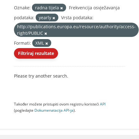
Oznake:
radna tijela
Frekvencija osvježavanja
podataka:
yearly
Vrsta podataka:
http://publications.europa.eu/resource/authority/access-
right/PUBLIC
Formati:
XML
Filtriraj rezultate
Please try another search.
Također možete pristupiti ovom registru koristeći
API
(pogledajte
Dokumenаtаcijа API-jа
).