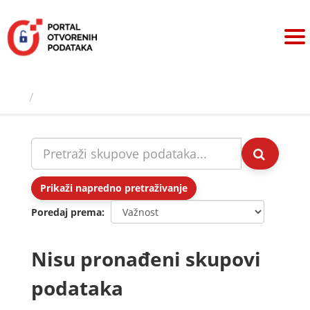
Preskoči
na
sadržaj
Skupovi podаtаkа
Prikaži napredno pretraživanje
Poredaj prema
Nisu pronađeni skupovi
podataka