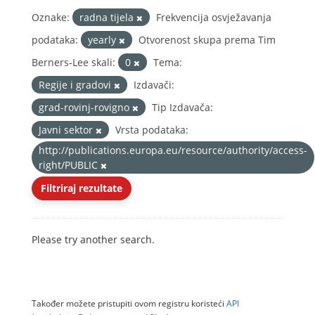
Oznake:
radna tijela
Frekvencija osvježavanja
podataka:
yearly
Otvorenost skupa prema Tim
Berners-Lee skali:
0
Tema:
Regije i gradovi
Izdavači:
grad-rovinj-rovigno
Tip Izdavača:
Javni sektor
Vrsta podataka:
http://publications.europa.eu/resource/authority/access-
right/PUBLIC
Filtriraj rezultate
Please try another search.
Također možete pristupiti ovom registru koristeći
API