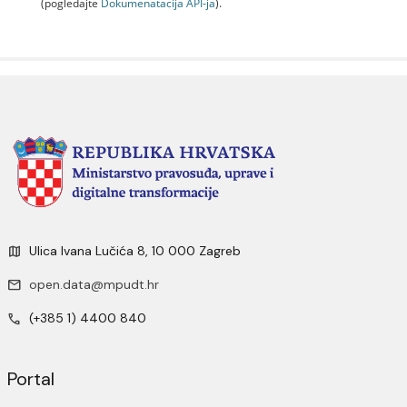
(pogledajte
Dokumenаtаcijа API-jа
).