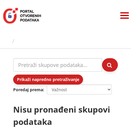
Preskoči
na
sadržaj
Skupovi podаtаkа
Prikaži napredno pretraživanje
Poredaj prema
Nisu pronađeni skupovi
podataka