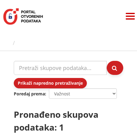
Preskoči
na
sadržaj
Skupovi podаtаkа
Prikaži napredno pretraživanje
Poredaj prema
Pronađeno skupova
podataka: 1