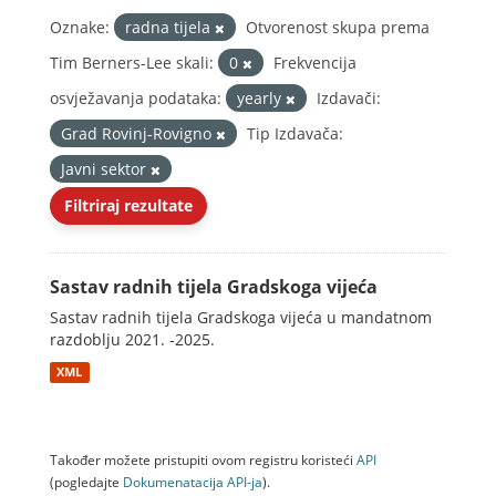
Oznake:
radna tijela
Otvorenost skupa prema
Tim Berners-Lee skali:
0
Frekvencija
osvježavanja podataka:
yearly
Izdavači:
Grad Rovinj-Rovigno
Tip Izdavača:
Javni sektor
Filtriraj rezultate
Sastav radnih tijela Gradskoga vijeća
Sastav radnih tijela Gradskoga vijeća u mandatnom
razdoblju 2021. -2025.
XML
Također možete pristupiti ovom registru koristeći
API
(pogledajte
Dokumenаtаcijа API-jа
).