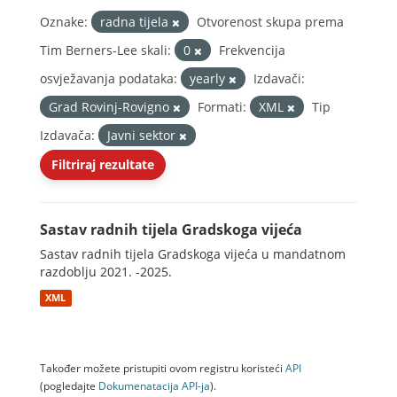
Oznake:
radna tijela
Otvorenost skupa prema
Tim Berners-Lee skali:
0
Frekvencija
osvježavanja podataka:
yearly
Izdavači:
Grad Rovinj-Rovigno
Formati:
XML
Tip
Izdavača:
Javni sektor
Filtriraj rezultate
Sastav radnih tijela Gradskoga vijeća
Sastav radnih tijela Gradskoga vijeća u mandatnom
razdoblju 2021. -2025.
XML
Također možete pristupiti ovom registru koristeći
API
(pogledajte
Dokumenаtаcijа API-jа
).