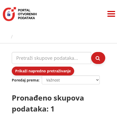
Preskoči
na
sadržaj
Skupovi podаtаkа
Prikaži napredno pretraživanje
Poredaj prema
Pronađeno skupova
podataka: 1