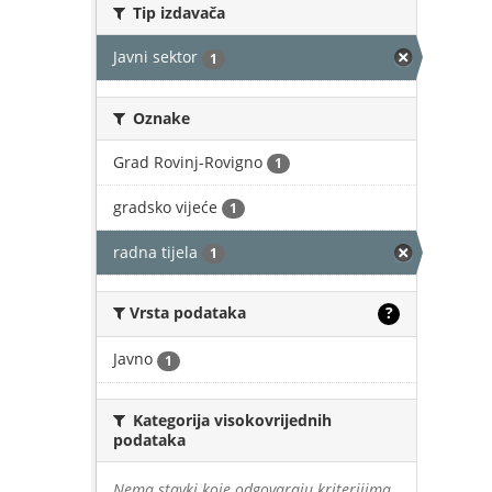
Tip izdavača
Javni sektor
1
Oznake
Grad Rovinj-Rovigno
1
gradsko vijeće
1
radna tijela
1
Vrsta podataka
?
Javno
1
Kategorija visokovrijednih
podataka
Nema stavki koje odgovaraju kriterijima