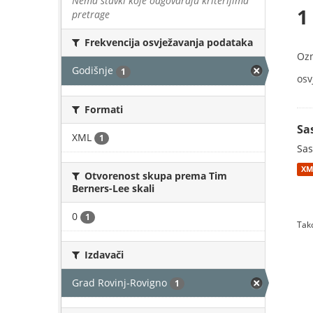
Nema stavki koje odgovaraju kriterijima
1
pretrage
Frekvencija osvježavanja podataka
Oz
Godišnje
1
osv
Formati
Sa
XML
1
Sas
XM
Otvorenost skupa prema Tim
Berners-Lee skali
0
1
Tako
Izdavači
Grad Rovinj-Rovigno
1