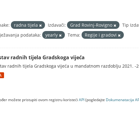
nake:
radna tijela
Izdavači:
Grad Rovinj-Rovigno
Tip Izda
ježavanja podataka:
yearly
Tema:
Regije i gradovi
stav radnih tijela Gradskoga vijeća
tav radnih tijela Gradskoga vijeća u mandatnom razdoblju 2021. -2
L
đer možete pristupiti ovom registru koristeći
API
(pogledajte
Dokumenаtаcijа AP