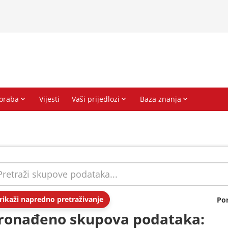
rikaži napredno pretraživanje
Po
ronađeno skupova podataka: