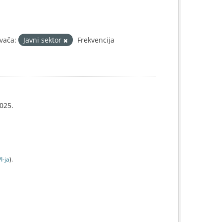
vača:
Javni sektor
Frekvencija
025.
I-jа
).