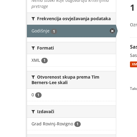
Nema stavki koje odgovaraju kriterijima
1
pretrage
Frekvencija osvježavanja podataka
Oz
Godišnje
1
Sa
Formati
Sas
XML
1
XM
Otvorenost skupa prema Tim
Berners-Lee skali
Tako
0
1
Izdavači
Grad Rovinj-Rovigno
1