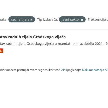
nake:
radna tijela
Tip Izdavača:
Javni sektor
Frekvencija 
stav radnih tijela Gradskoga vijeća
tav radnih tijela Gradskoga vijeća u mandatnom razdoblju 2021. -2
L
đer možete pristupiti ovom registru koristeći
API
(pogledajte
Dokumenаtаcijа AP