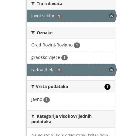
Tip izdavača
Javni sektor
1
Oznake
Grad Rovinj-Rovigno
1
gradsko vijeće
1
radna tijela
1
Vrsta podataka
?
Javno
1
Kategorija visokovrijednih
podataka
Nema stavki koje odgovaraju kriterijima