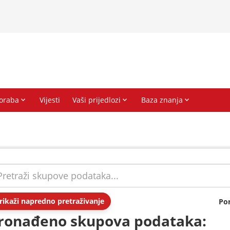
rikaži napredno pretraživanje
Po
ronađeno skupova podataka: