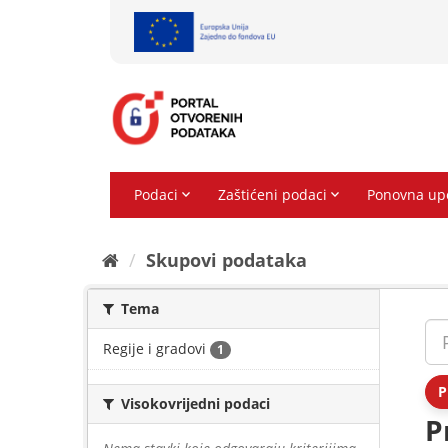
Preskoči
na
sadržaj
Skupovi podаtаkа
Tema
Regije i gradovi
1
P
Visokovrijedni podaci
P