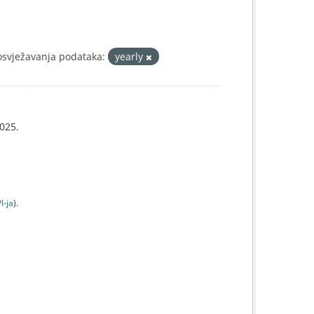
osvježavanja podataka:
yearly
025.
I-jа
).