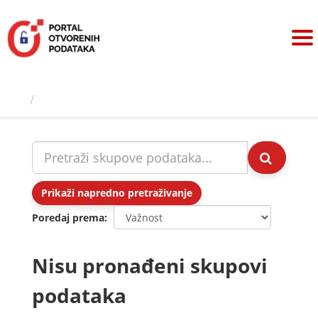
Preskoči
na
sadržaj
Skupovi podаtаkа
Prikaži napredno pretraživanje
Poredaj prema
Nisu pronađeni skupovi
podataka