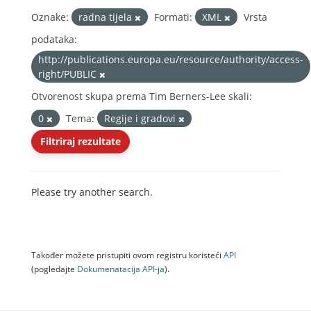
Oznake:
radna tijela
Formati:
XML
Vrsta
podataka:
http://publications.europa.eu/resource/authority/access-
right/PUBLIC
Otvorenost skupa prema Tim Berners-Lee skali:
0
Tema:
Regije i gradovi
Filtriraj rezultate
Please try another search.
Također možete pristupiti ovom registru koristeći
API
(pogledajte
Dokumenаtаcijа API-jа
).