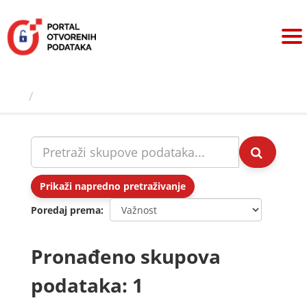
Preskoči
na
sadržaj
Skupovi podаtаkа
Prikaži napredno pretraživanje
Poredaj prema
Pronađeno skupova
podataka: 1