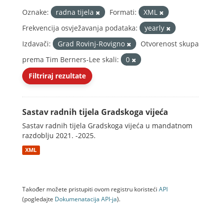
Oznake:
radna tijela
Formati:
XML
Frekvencija osvježavanja podataka:
yearly
Izdavači:
Grad Rovinj-Rovigno
Otvorenost skupa
prema Tim Berners-Lee skali:
0
Filtriraj rezultate
Sastav radnih tijela Gradskoga vijeća
Sastav radnih tijela Gradskoga vijeća u mandatnom
razdoblju 2021. -2025.
XML
Također možete pristupiti ovom registru koristeći
API
(pogledajte
Dokumenаtаcijа API-jа
).